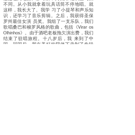
不同。从小我就拿着玩具话筒不停地唱。就
这样，我长大了。我学 习了小提琴和声乐知
识，还学习了音乐剪辑。之后，我获得圣保
罗州最佳女演 员奖。我组了一支乐队，我们
歌唱桑巴和梭罗风格的歌曲，包括《Virar os
Olhinhos》。由于酒吧老板拖欠演出费，我们
结束了驻唱旅程。十八岁后，我 来到了中
国。回国后，我在美好的陪伴下录制了专辑
《就这样》。这张专辑没 有受到任何轻视。
相反地，我们获得了忠实粉丝，而我个人被
报纸《Estadão》评价为一个大有前景的歌
手。让我发出更多声音吧！最近，我推 出了
新专辑《星体物质》。让我们去探索那些未
知的地方！” Rhaissa Bittar
contato@rhaissabittar.com