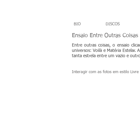
BIO
DISCOS
Ensaio Entre Outras Coisas
Entre outras coisas, o ensaio cli
universos: Voilà e Matéria Estelar.
tanta estrela entre um vazio e outr
Interagir com as fotos em estilo Livre
Rhaissa
Bittar em
ensaio
Entre
Outras
Coisas por
Rodolfo
Magalhães.