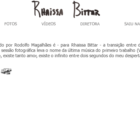
FOTOS
VÍDEOS
DIRETORA
SAIU NA
cado por Rodolfo Magalhães é - para Rhaissa Bittar - a transição entre
 A sessão fotográfica leva o nome da última música do primeiro trabalho (V
o, existe tanto amor, existe o infinito entre dois segundos do meu despert
Rhaissa
Rhaissa
Bittar em
Bittar em
ensaio
ensaio
Entre
Entre
Outras
Outras
Coisas por
Coisas por
Rodolfo
Rodolfo
Magalhães.
Magalhães.