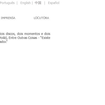
Português
|
English
|
中国
|
Español
 IMPRENSA
LOCUTORA
 dois discos, dois momentos e dois
oilà), Entre Outras Coisas - “Existe
ador.”