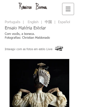
Português
|
English
|
中国
|
Español
Ensaio Matéria Estelar
Com vocês, a boneca.
Fotografias: Christian Maldonado
Interagir com as fotos em estilo Livre